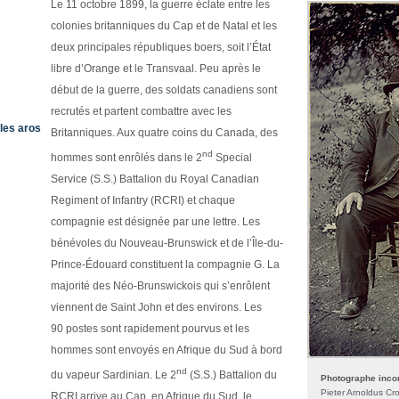
Le 11 octobre 1899, la guerre éclate entre les
colonies britanniques du Cap et de Natal et les
deux principales républiques boers, soit l’État
libre d’Orange et le Transvaal. Peu après le
début de la guerre, des soldats canadiens sont
recrutés et partent combattre avec les
 les aros
Britanniques. Aux quatre coins du Canada, des
nd
hommes sont enrôlés dans le 2
Special
Service (S.S.) Battalion du Royal Canadian
Regiment of Infantry (RCRI) et chaque
compagnie est désignée par une lettre. Les
bénévoles du Nouveau-Brunswick et de l’Île-du-
Prince-Édouard constituent la compagnie G. La
majorité des Néo-Brunswickois qui s’enrôlent
viennent de Saint John et des environs. Les
90 postes sont rapidement pourvus et les
hommes sont envoyés en Afrique du Sud à bord
nd
du vapeur Sardinian. Le 2
(S.S.) Battalion du
Photographe inco
Pieter Arnoldus Cro
RCRI arrive au Cap, en Afrique du Sud, le