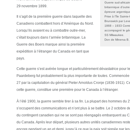
Guerre sud-africaine
29 novembre 1899.
britannique d’outr
épreuve argentiqu
Il s’agit de la première guerre dans laquelle des
Prise à l’île Sain
Brunswick par Lever
Canadiens combattent hors d’Amérique du Nord.
1868 – 1933 Comté
Lorsqu’ils avaient eu à combattre outre-mer,
accompagné le gén
SS Milwaukee.
c’était toujours dans l’armée britannique. La
Don de Minerva B.
Guerre des Boers marque ainsi la première
expédition à l’étranger du Canada en tant que
pays.
Cette guerre s’est avérée longue et particulièrement dévastatrice pour le
Paardeberg fut probablement la plus importante de toutes. Commencée le
27 par la capitulation du général Pieter Arnoldus Cronje (1836-1911). Ce
cette guerre, constitue une première pour le Canada à l’étranger.
À l’été 1900, la guerre semble tirer à sa fin. La plupart des hommes du 2
s’occupent des communications et n’ont plus à se battre. Le 2 octobre
du contingent canadien qui ne se sont pas réengagés embarquent au Ca
du Canada. Après leur départ, plusieurs autres unités canadiennes reste
encore pendant un an et demi, jusqu’à ce que la paix soit signée par les