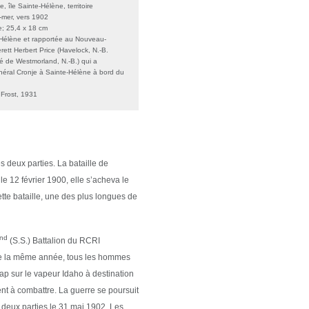
, île Sainte-Hélène, territoire
e-mer, vers 1902
e; 25,4 x 18 cm
te-Hélène et rapportée au Nouveau-
ett Herbert Price (Havelock, N.-B.
 de Westmorland, N.-B.) qui a
éral Cronje à Sainte-Hélène à bord du
 Frost, 1931
s deux parties. La bataille de
 12 février 1900, elle s’acheva le
tte bataille, une des plus longues de
nd
(S.S.) Battalion du RCRI
 de la même année, tous les hommes
p sur le vapeur Idaho à destination
nt à combattre. La guerre se poursuit
 deux parties le 31 mai 1902. Les