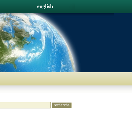
english
recherche