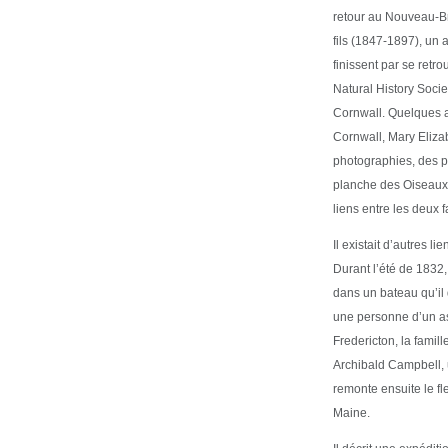
retour au Nouveau-Br
fils (1847-1897), un 
finissent par se ret
Natural History Socie
Cornwall. Quelques an
Cornwall, Mary Eliza
photographies, des p
planche des Oiseaux 
liens entre les deux f
Il existait d’autres 
Durant l’été de 1832,
dans un bateau qu’i
une personne d’un asp
Fredericton, la famil
Archibald Campbell, u
remonte ensuite le f
Maine.