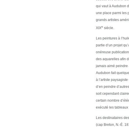
qui vaut à Audubon d
une place parmi les 
grands artistes amér
e
XIX
siècle.
Les peintures à l’huil
partie d’un projet q
onéreuse publication.
des aquarelles afin de
jamais aimé peindre à 
Audubon fait quelque
à l’artiste paysagis
d’en peindre d’autre
soit cependant claire
certain nombre d’élé
exécuté les tableaux 
Les destinataires des
(cap Breton, N.-É. 18