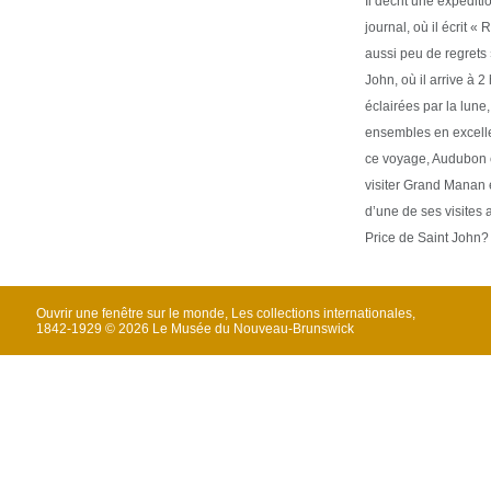
Il décrit une expédi
journal, où il écrit 
aussi peu de regrets »
John, où il arrive à 
éclairées par la lune
ensembles en excellen
ce voyage, Audubon e
visiter Grand Manan e
d’une de ses visites 
Price de Saint John?
Ouvrir une fenêtre sur le monde, Les collections internationales,
1842-1929 © 2026 Le Musée du Nouveau-Brunswick