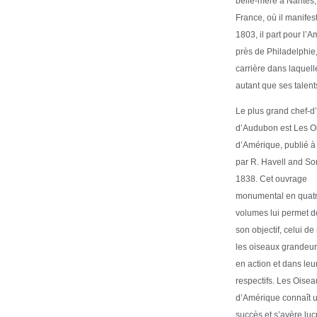
belle-mère à Nantes,
France, où il manifest
1803, il part pour l’A
près de Philadelphie
carrière dans laquell
autant que ses talents
Le plus grand chef-
d’Audubon est Les O
d’Amérique, publié à
par R. Havell and So
1838. Cet ouvrage
monumental en quat
volumes lui permet de
son objectif, celui de
les oiseaux grandeur
en action et dans leu
respectifs. Les Oise
d’Amérique connaît 
succès et s’avère lucr