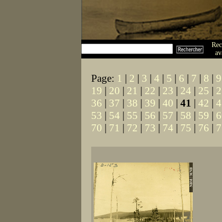
Rec
av
Page:
1
|
2
|
3
|
4
|
5
|
6
|
7
|
8
|
9
19
|
20
|
21
|
22
|
23
|
24
|
25
|
2
36
|
37
|
38
|
39
|
40
|
41
|
42
|
4
53
|
54
|
55
|
56
|
57
|
58
|
59
|
6
70
|
71
|
72
|
73
|
74
|
75
|
76
|
7